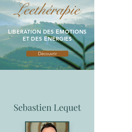
Leethérapie
L
E
IBERATION DES
MOTIONS
E
ET DES
NERGIES
Découvrir
Sebastien Lequet