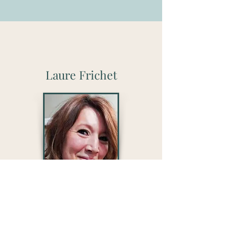
Laure Frichet
Formée par
Chang Delaunay
,
fondateur de la Leethérapie, je suis