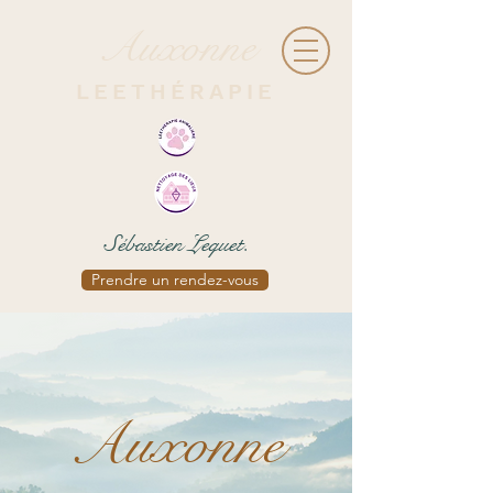
Auxonne
LEETHÉRAPIE
Sébastien Lequet.
Prendre un rendez-vous
Auxonne