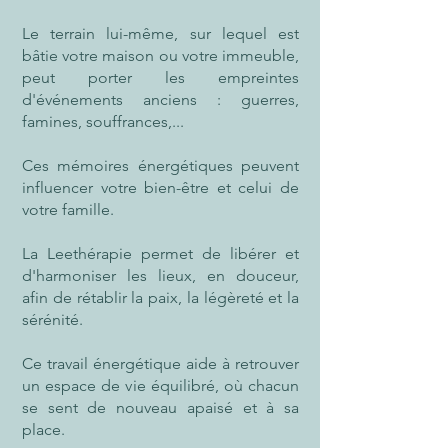
Le terrain lui-même, sur lequel est
bâtie votre maison ou votre immeuble,
peut porter les empreintes
d'événements anciens : guerres,
famines, souffrances,...
Ces mémoires énergétiques peuvent
influencer votre bien-être et celui de
votre famille.
La Leethérapie permet de libérer et
d'harmoniser les lieux, en douceur,
afin de rétablir la paix, la légèreté et la
sérénité.
Ce travail énergétique aide à retrouver
un espace de vie équilibré, où chacun
se sent de nouveau apaisé et à sa
place.